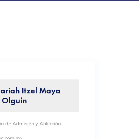
 Sariah Itzel Maya
Olguín
ia de Admisión y Afiliación
c.com.mx