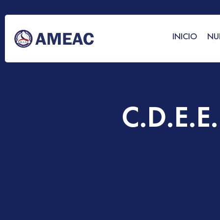
INICIO
NU
C.D.E.E